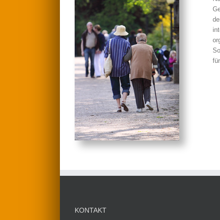
Ge
de
in
or
So
fu
KONTAKT